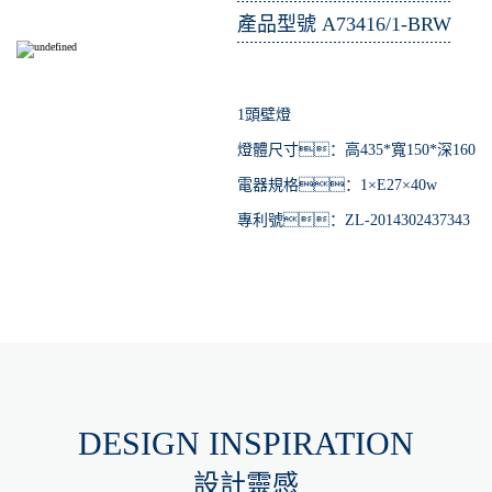
產品型號 A73416/1-BRW
1頭壁燈
燈體尺寸：高435*寬150*深160
電器規格：1×E27×40w
專利號：ZL-2014302437343
DESIGN INSPIRATION
設計靈感