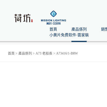
首頁
產品係列
銷
小黄片免费软件·雲家裝
首頁
>
產品係列
>
A73 老船長
>
A73416/1-BRW