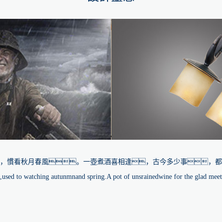
，慣看秋月春風。一壺煮酒喜相逢，古今多少事，都
,used to watching autunmnand spring.A pot of unsrainedwine for the glad meetin