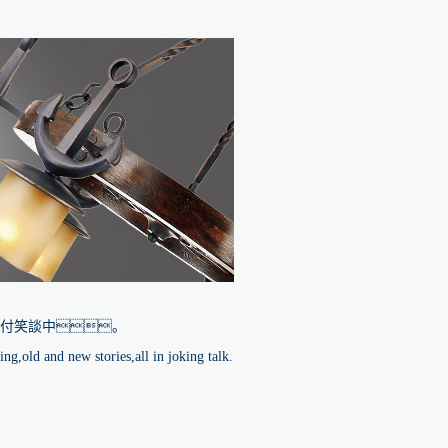
付笑談中。
g,old and new stories,all in joking talk.