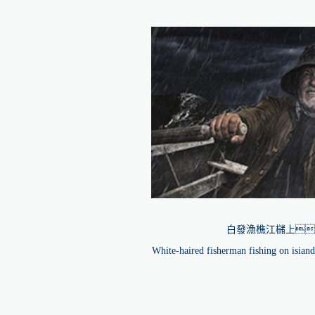
白發漁樵江櫧上
White-haired fisherman fishing on isiand