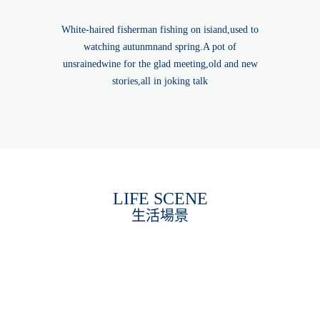
White-haired fisherman fishing on isiand,used to
watching autunmnand spring.A pot of
unsrainedwine for the glad meeting,old and new
stories,all in joking talk
LIFE SCENE
生活場景