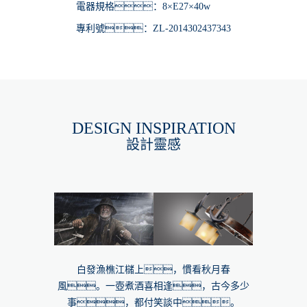
電器規格：8×E27×40w
專利號：ZL-2014302437343
DESIGN INSPIRATION
設計靈感
白發漁樵江櫧上，慣看秋月春
風。一壺煮酒喜相逢，古今多少
事，都付笑談中。