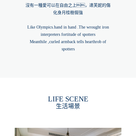
沒有一種愛可以在自由之上，達芙妮的傷
化身月桂樹倔強
Like Olympics.hand in hand .The wrought iron
interpreters fortitude of spotters
Meanthile ,curled armback tells hearthrob of
spotters
LIFE SCENE
生活場景