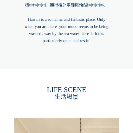
樣，顯得格外寧靜與怡然。
Hawaii is a romantic and fantastic place. Only
when you are there, your mood seems to be being
washed away by the sea water there. It looks
particularly quiet and restful
LIFE SCENE
生活場景